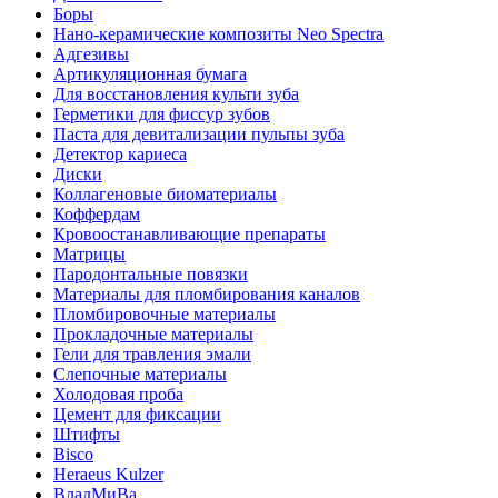
Боры
Нано-керамические композиты Neo Spectra
Адгезивы
Артикуляционная бумага
Для восстановления культи зуба
Герметики для фиссур зубов
Паста для девитализации пульпы зуба
Детектор кариеса
Диски
Коллагеновые биоматериалы
Коффердам
Кровоостанавливающие препараты
Матрицы
Пародонтальные повязки
Материалы для пломбирования каналов
Пломбировочные материалы
Прокладочные материалы
Гели для травления эмали
Слепочные материалы
Холодовая проба
Цемент для фиксации
Штифты
Bisco
Heraeus Kulzer
ВладМиВа