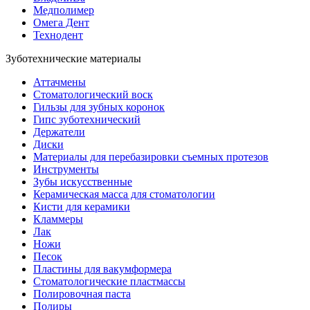
Медполимер
Омега Дент
Технодент
Зуботехнические материалы
Аттачмены
Стоматологический воск
Гильзы для зубных коронок
Гипс зуботехнический
Держатели
Диски
Материалы для перебазировки съемных протезов
Инструменты
Зубы искусственные
Керамическая масса для стоматологии
Кисти для керамики
Кламмеры
Лак
Ножи
Песок
Пластины для вакумформера
Стоматологические пластмассы
Полировочная паста
Полиры