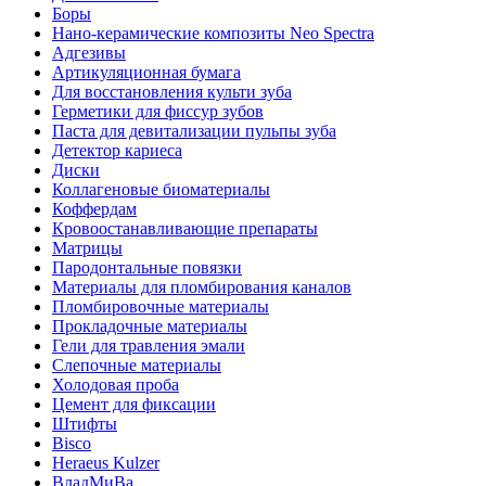
Боры
Нано-керамические композиты Neo Spectra
Адгезивы
Артикуляционная бумага
Для восстановления культи зуба
Герметики для фиссур зубов
Паста для девитализации пульпы зуба
Детектор кариеса
Диски
Коллагеновые биоматериалы
Коффердам
Кровоостанавливающие препараты
Матрицы
Пародонтальные повязки
Материалы для пломбирования каналов
Пломбировочные материалы
Прокладочные материалы
Гели для травления эмали
Слепочные материалы
Холодовая проба
Цемент для фиксации
Штифты
Bisco
Heraeus Kulzer
ВладМиВа