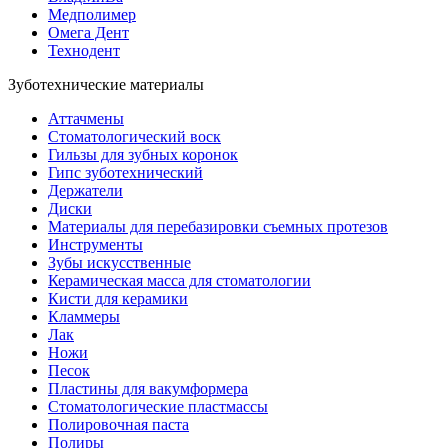
Медполимер
Омега Дент
Технодент
Зуботехнические материалы
Аттачмены
Стоматологический воск
Гильзы для зубных коронок
Гипс зуботехнический
Держатели
Диски
Материалы для перебазировки съемных протезов
Инструменты
Зубы искусственные
Керамическая масса для стоматологии
Кисти для керамики
Кламмеры
Лак
Ножи
Песок
Пластины для вакумформера
Стоматологические пластмассы
Полировочная паста
Полиры