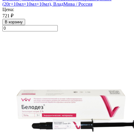
(20г+10мл+10мл+10мл), ВладМива / Россия
Цена:
721 ₽
В корзину