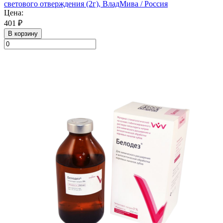
светового отверждения (2г), ВладМива / Россия
Цена:
401 ₽
В корзину