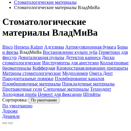
Стоматологические материалы
Стоматологические материалы ВладМиВа
Стоматологические
материалы ВладМиВа
Bisco
Heraeus Kulzer
Адгезивы
Артикуляционная бумага
Боры
и фрезы
ВладМиВа
Востановление культи зуба
Герметики для
фиссур
Девитализация пульпы
Детектор кариеса
Диски
стоматологические
Инструменты для анестезии
Коллагеновые
биоматериалы
Коффердам
Кровоостанавливающие препараты
Матрицы стоматологические
Медполимер
Омега Дент
Пародонтальные повязки
Пломбирование каналов
Пломбировочные материалы
Прокладочные материалы
Протравочные гели
Слепочные материалы
Технодент
Холодовая проба
Цемент для фиксации
Штифты
Сортировка:
По умолчанию
По умолчанию
Дороже
Дешевле