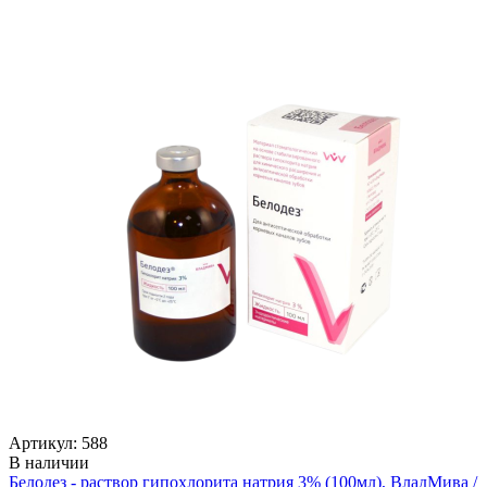
Артикул: 588
В наличии
Белодез - раствор гипохлорита натрия 3% (100мл), ВладМива /