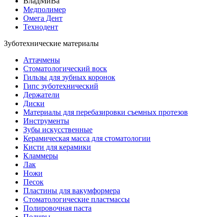
ВладМиВа
Медполимер
Омега Дент
Технодент
Зуботехнические материалы
Аттачмены
Стоматологический воск
Гильзы для зубных коронок
Гипс зуботехнический
Держатели
Диски
Материалы для перебазировки съемных протезов
Инструменты
Зубы искусственные
Керамическая масса для стоматологии
Кисти для керамики
Кламмеры
Лак
Ножи
Песок
Пластины для вакумформера
Стоматологические пластмассы
Полировочная паста
Полиры