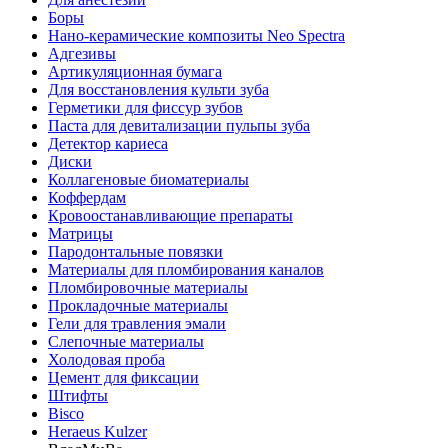
Боры
Нано-керамические композиты Neo Spectra
Адгезивы
Артикуляционная бумага
Для восстановления культи зуба
Герметики для фиссур зубов
Паста для девитализации пульпы зуба
Детектор кариеса
Диски
Коллагеновые биоматериалы
Коффердам
Кровоостанавливающие препараты
Матрицы
Пародонтальные повязки
Материалы для пломбирования каналов
Пломбировочные материалы
Прокладочные материалы
Гели для травления эмали
Слепочные материалы
Холодовая проба
Цемент для фиксации
Штифты
Bisco
Heraeus Kulzer