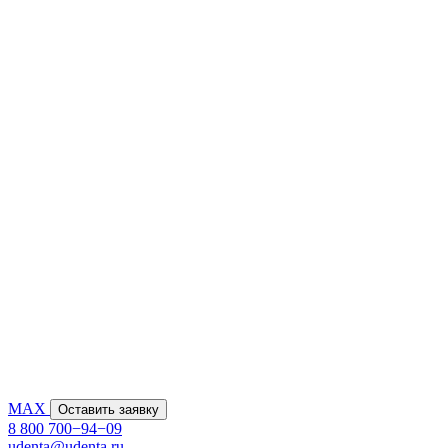
MAX
Оставить заявку
8 800 700−94−09
udenta@udenta.ru