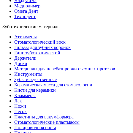
ВладМиВа
Медполимер
Омега Дент
Технодент
Зуботехнические материалы
Аттачмены
Стоматологический воск
Гильзы для зубных коронок
Гипс зуботехнический
Держатели
Диски
Материалы для перебазировки съемных протезов
Инструменты
Зубы искусственные
Керамическая масса для стоматологии
Кисти для керамики
Кламмеры
Лак
Ножи
Песок
Пластины для вакумформера
Стоматологические пластмассы
Полировочная паста
Полиры