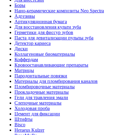
Боры
Нано-керамические композиты Neo Spectra
Адгезивы
Артикуляционная бумага
Для восстановления культи зуба
Герметики для фиссур зубов
Паста для девитализации пульпы зуба
Детектор кариеса
Диски
Коллагеновые биоматериалы
Коффердам
Кровоостанавливающие препараты
Матрицы
Пародонтальные повязки
Материалы для пломбирования каналов
Пломбировочные материалы
Прокладочные материалы
Гели для травления эмали
Слепочные материалы
Холодовая проба
Цемент для фиксации
Штифты
Bisco
Heraeus Kulzer