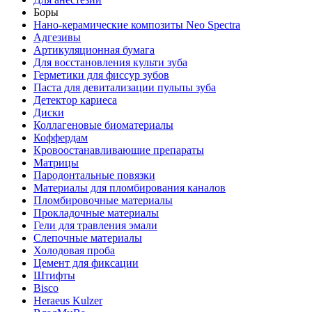
Боры
Нано-керамические композиты Neo Spectra
Адгезивы
Артикуляционная бумага
Для восстановления культи зуба
Герметики для фиссур зубов
Паста для девитализации пульпы зуба
Детектор кариеса
Диски
Коллагеновые биоматериалы
Коффердам
Кровоостанавливающие препараты
Матрицы
Пародонтальные повязки
Материалы для пломбирования каналов
Пломбировочные материалы
Прокладочные материалы
Гели для травления эмали
Слепочные материалы
Холодовая проба
Цемент для фиксации
Штифты
Bisco
Heraeus Kulzer