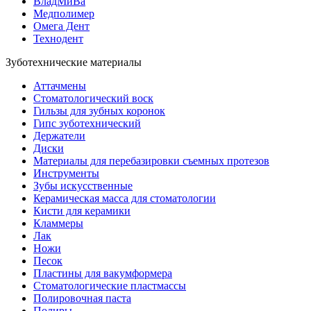
ВладМиВа
Медполимер
Омега Дент
Технодент
Зуботехнические материалы
Аттачмены
Стоматологический воск
Гильзы для зубных коронок
Гипс зуботехнический
Держатели
Диски
Материалы для перебазировки съемных протезов
Инструменты
Зубы искусственные
Керамическая масса для стоматологии
Кисти для керамики
Кламмеры
Лак
Ножи
Песок
Пластины для вакумформера
Стоматологические пластмассы
Полировочная паста
Полиры