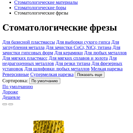
Стоматологические материалы
Стоматологические боры
Стоматологические фрезы
Стоматологические фрезы
Для базисной пластмассы
Для выборки сухого гипса
Для
загрубления металла
Для зачистки CoCr, NiCr, титана
Для
зачистки гипсовых форм
Для керамики
Для любых металлов
Для мягких пластмасс
Для мягких сплавов и золота
Для
недрагоценных металлов
Для резки титана
Для фрезерных
установок
Для шлифовки любых металлов
Мелкая нарезка
Реверсивные
Супермелкая нарезка
Показать еще
Сортировка:
По умолчанию
По умолчанию
Дороже
Дешевле