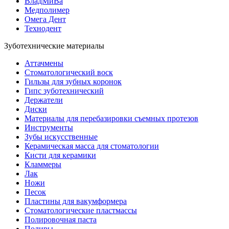
ВладМиВа
Медполимер
Омега Дент
Технодент
Зуботехнические материалы
Аттачмены
Стоматологический воск
Гильзы для зубных коронок
Гипс зуботехнический
Держатели
Диски
Материалы для перебазировки съемных протезов
Инструменты
Зубы искусственные
Керамическая масса для стоматологии
Кисти для керамики
Кламмеры
Лак
Ножи
Песок
Пластины для вакумформера
Стоматологические пластмассы
Полировочная паста
Полиры