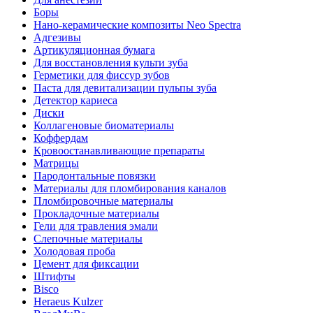
Боры
Нано-керамические композиты Neo Spectra
Адгезивы
Артикуляционная бумага
Для восстановления культи зуба
Герметики для фиссур зубов
Паста для девитализации пульпы зуба
Детектор кариеса
Диски
Коллагеновые биоматериалы
Коффердам
Кровоостанавливающие препараты
Матрицы
Пародонтальные повязки
Материалы для пломбирования каналов
Пломбировочные материалы
Прокладочные материалы
Гели для травления эмали
Слепочные материалы
Холодовая проба
Цемент для фиксации
Штифты
Bisco
Heraeus Kulzer