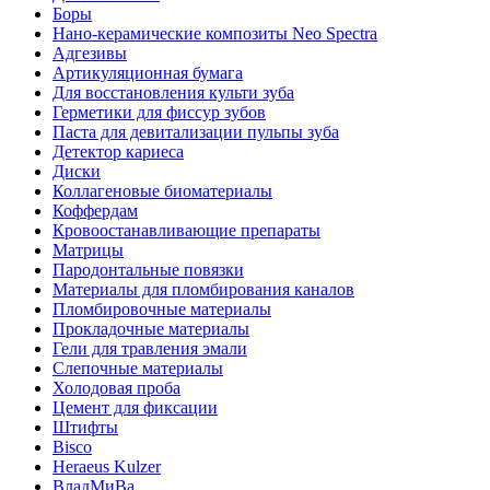
Боры
Нано-керамические композиты Neo Spectra
Адгезивы
Артикуляционная бумага
Для восстановления культи зуба
Герметики для фиссур зубов
Паста для девитализации пульпы зуба
Детектор кариеса
Диски
Коллагеновые биоматериалы
Коффердам
Кровоостанавливающие препараты
Матрицы
Пародонтальные повязки
Материалы для пломбирования каналов
Пломбировочные материалы
Прокладочные материалы
Гели для травления эмали
Слепочные материалы
Холодовая проба
Цемент для фиксации
Штифты
Bisco
Heraeus Kulzer
ВладМиВа