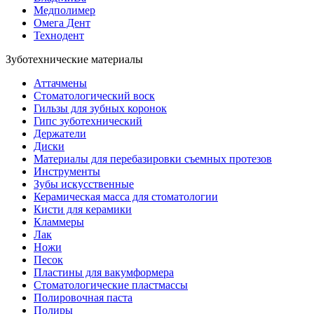
Медполимер
Омега Дент
Технодент
Зуботехнические материалы
Аттачмены
Стоматологический воск
Гильзы для зубных коронок
Гипс зуботехнический
Держатели
Диски
Материалы для перебазировки съемных протезов
Инструменты
Зубы искусственные
Керамическая масса для стоматологии
Кисти для керамики
Кламмеры
Лак
Ножи
Песок
Пластины для вакумформера
Стоматологические пластмассы
Полировочная паста
Полиры