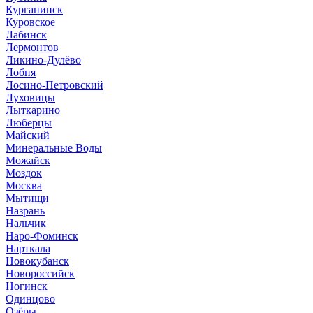
Курганинск
Куровское
Лабинск
Лермонтов
Ликино-Дулёво
Лобня
Лосино-Петровский
Луховицы
Лыткарино
Люберцы
Майский
Минеральные Воды
Можайск
Моздок
Москва
Мытищи
Назрань
Нальчик
Наро-Фоминск
Нарткала
Новокубанск
Новороссийск
Ногинск
Одинцово
Озёры