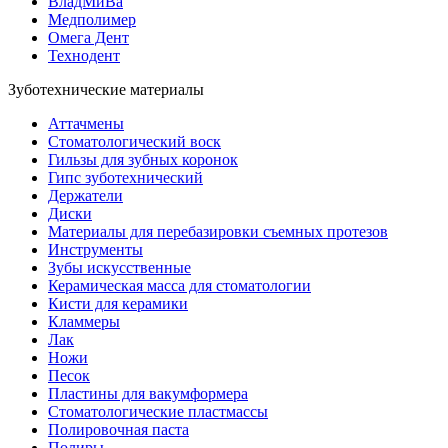
ВладМиВа
Медполимер
Омега Дент
Технодент
Зуботехнические материалы
Аттачмены
Стоматологический воск
Гильзы для зубных коронок
Гипс зуботехнический
Держатели
Диски
Материалы для перебазировки съемных протезов
Инструменты
Зубы искусственные
Керамическая масса для стоматологии
Кисти для керамики
Кламмеры
Лак
Ножи
Песок
Пластины для вакумформера
Стоматологические пластмассы
Полировочная паста
Полиры