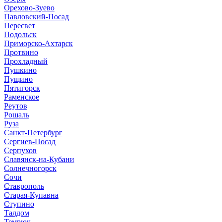
Орехово-Зуево
Павловский-Посад
Пересвет
Подольск
Приморско-Ахтарск
Протвино
Прохладный
Пушкино
Пущино
Пятигорск
Раменское
Реутов
Рошаль
Руза
Санкт-Петербург
Сергиев-Посад
Серпухов
Славянск-на-Кубани
Солнечногорск
Сочи
Ставрополь
Старая-Купавна
Ступино
Талдом
Темрюк