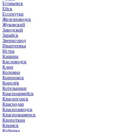
Егорьевск
Ейск
Ессентуки
Железноводск
Жуковский
Заводской
Зарайск
Звенигород
Ивантеевка
Истра
Кашира
Кисловодск
Клин
Коломна
Кореновск
Королёв
Котельники
Красноармейск
Красногорск
Краснодар
Краснозаводск
Краснознаменск
Кропоткин
Крымск
Кубинка