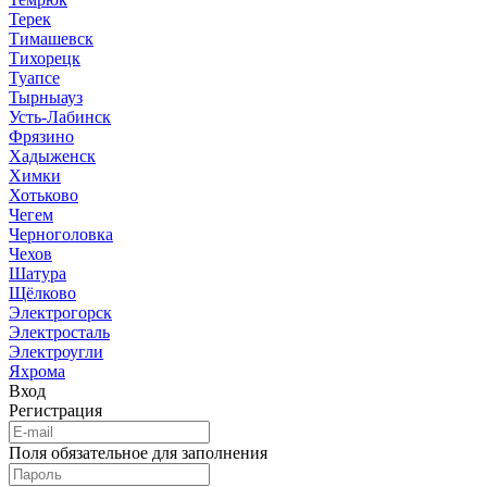
Терек
Тимашевск
Тихорецк
Туапсе
Тырныауз
Усть-Лабинск
Фрязино
Хадыженск
Химки
Хотьково
Чегем
Черноголовка
Чехов
Шатура
Щёлково
Электрогорск
Электросталь
Электроугли
Яхрома
Вход
Регистрация
Поля обязательное для заполнения