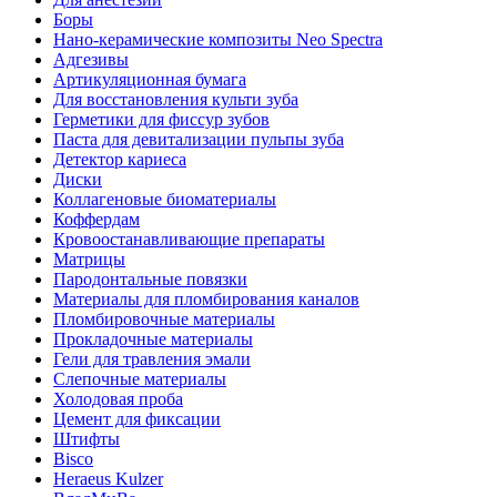
Боры
Нано-керамические композиты Neo Spectra
Адгезивы
Артикуляционная бумага
Для восстановления культи зуба
Герметики для фиссур зубов
Паста для девитализации пульпы зуба
Детектор кариеса
Диски
Коллагеновые биоматериалы
Коффердам
Кровоостанавливающие препараты
Матрицы
Пародонтальные повязки
Материалы для пломбирования каналов
Пломбировочные материалы
Прокладочные материалы
Гели для травления эмали
Слепочные материалы
Холодовая проба
Цемент для фиксации
Штифты
Bisco
Heraeus Kulzer