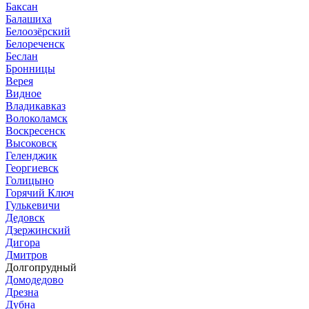
Баксан
Балашиха
Белоозёрский
Белореченск
Беслан
Бронницы
Верея
Видное
Владикавказ
Волоколамск
Воскресенск
Высоковск
Геленджик
Георгиевск
Голицыно
Горячий Ключ
Гулькевичи
Дедовск
Дзержинский
Дигора
Дмитров
Долгопрудный
Домодедово
Дрезна
Дубна