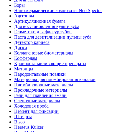
Боры
Нано-керамические композиты Neo Spectra
Адгезивы
Артикуляционная бумага
Для восстановления культи зуба
Герметики для фиссур зубов
Паста для девитализации пульпы зуба
Детектор кариеса
Диски
Коллагеновые биоматериалы
Коффердам
Кровоостанавливающие препараты
Матрицы
Пародонтальные повязки
Материалы для пломбирования каналов
Пломбировочные материалы
Прокладочные материалы
Гели для травления эмали
Слепочные материалы
Холодовая проба
Цемент для фиксации
Штифты
Bisco
Heraeus Kulzer