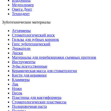
ВладМиВа
Медполимер
Омега Дент
Технодент
Зуботехнические материалы
Аттачмены
Стоматологический воск
Гильзы для зубных коронок
Гипс зуботехнический
Держатели
Диски
Материалы для перебазировки съемных протезов
Инструменты
Зубы искусственные
Керамическая масса для стоматологии
Кисти для керамики
Кламмеры
Лак
Ножи
Песок
Пластины для вакумформера
Стоматологические пластмассы
Полировочная паста
Полиры