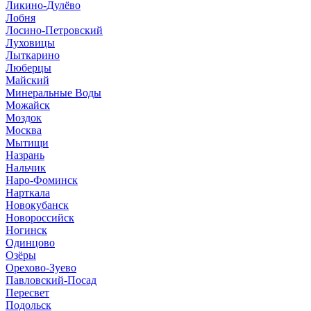
Ликино-Дулёво
Лобня
Лосино-Петровский
Луховицы
Лыткарино
Люберцы
Майский
Минеральные Воды
Можайск
Моздок
Москва
Мытищи
Назрань
Нальчик
Наро-Фоминск
Нарткала
Новокубанск
Новороссийск
Ногинск
Одинцово
Озёры
Орехово-Зуево
Павловский-Посад
Пересвет
Подольск