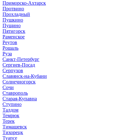
Приморско-Ахтарск
Протвино
Прохладный
Пушкино
Пущино
Пятигорск
Раменское
Реутов
Рошаль
Руза
Санкт-Петербург
Сергиев-Посад
Серпухов
Славянск-на-Кубани
Солнечногорск
Сочи
Ставрополь
Старая-Купавна
Ступино
Талдом
Темрюк
Терек
Тимашевск
Тихорецк
Туапсе