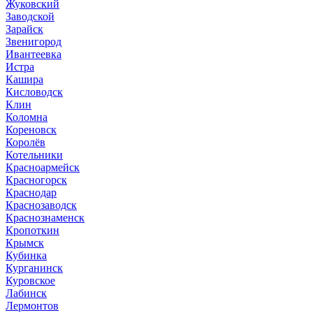
Жуковский
Заводской
Зарайск
Звенигород
Ивантеевка
Истра
Кашира
Кисловодск
Клин
Коломна
Кореновск
Королёв
Котельники
Красноармейск
Красногорск
Краснодар
Краснозаводск
Краснознаменск
Кропоткин
Крымск
Кубинка
Курганинск
Куровское
Лабинск
Лермонтов