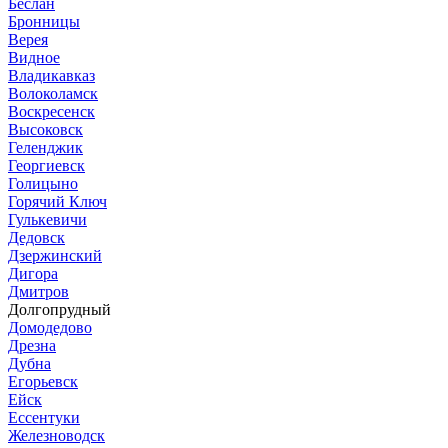
Беслан
Бронницы
Верея
Видное
Владикавказ
Волоколамск
Воскресенск
Высоковск
Геленджик
Георгиевск
Голицыно
Горячий Ключ
Гулькевичи
Дедовск
Дзержинский
Дигора
Дмитров
Долгопрудный
Домодедово
Дрезна
Дубна
Егорьевск
Ейск
Ессентуки
Железноводск