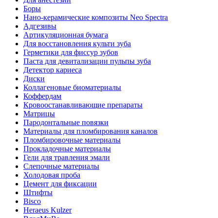
Боры
Нано-керамические композиты Neo Spectra
Адгезивы
Артикуляционная бумага
Для восстановления культи зуба
Герметики для фиссур зубов
Паста для девитализации пульпы зуба
Детектор кариеса
Диски
Коллагеновые биоматериалы
Коффердам
Кровоостанавливающие препараты
Матрицы
Пародонтальные повязки
Материалы для пломбирования каналов
Пломбировочные материалы
Прокладочные материалы
Гели для травления эмали
Слепочные материалы
Холодовая проба
Цемент для фиксации
Штифты
Bisco
Heraeus Kulzer