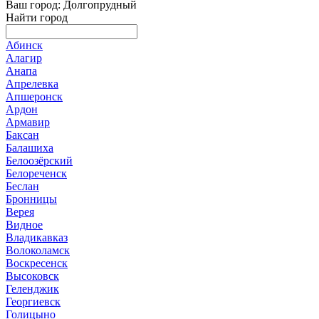
Ваш город: Долгопрудный
Найти город
Абинск
Алагир
Анапа
Апрелевка
Апшеронск
Ардон
Армавир
Баксан
Балашиха
Белоозёрский
Белореченск
Беслан
Бронницы
Верея
Видное
Владикавказ
Волоколамск
Воскресенск
Высоковск
Геленджик
Георгиевск
Голицыно