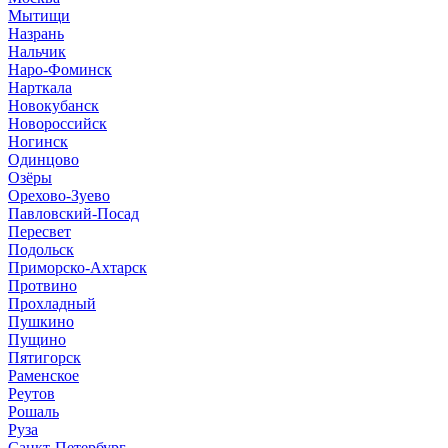
Мытищи
Назрань
Нальчик
Наро-Фоминск
Нарткала
Новокубанск
Новороссийск
Ногинск
Одинцово
Озёры
Орехово-Зуево
Павловский-Посад
Пересвет
Подольск
Приморско-Ахтарск
Протвино
Прохладный
Пушкино
Пущино
Пятигорск
Раменское
Реутов
Рошаль
Руза
Санкт-Петербург