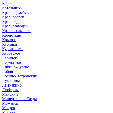
Королёв
Котельники
Красноармейск
Красногорск
Краснодар
Краснозаводск
Краснознаменск
Кропоткин
Крымск
Кубинка
Курганинск
Куровское
Лабинск
Лермонтов
Ликино-Дулёво
Лобня
Лосино-Петровский
Луховицы
Лыткарино
Люберцы
Майский
Минеральные Воды
Можайск
Моздок
Москва