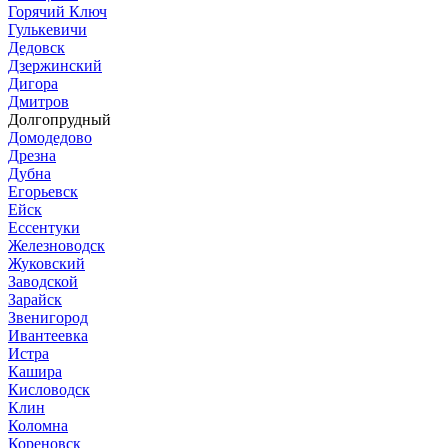
Горячий Ключ
Гулькевичи
Дедовск
Дзержинский
Дигора
Дмитров
Долгопрудный
Домодедово
Дрезна
Дубна
Егорьевск
Ейск
Ессентуки
Железноводск
Жуковский
Заводской
Зарайск
Звенигород
Ивантеевка
Истра
Кашира
Кисловодск
Клин
Коломна
Кореновск