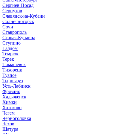
Сергиев-Посад
Серпухов
Славянск-на-Кубани
Солнечногорск
Сочи
Ставрополь
Старая-Купавна
Ступино
Талдом
Темрюк
Терек
Тимашевск
Тихорецк
Туапсе
Тырныауз
Усть-Лабинск
Фрязино
Хадыженск
Химки
Хотьково
Чегем
Черноголовка
Чехов
Шатура