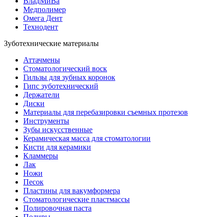
ВладМиВа
Медполимер
Омега Дент
Технодент
Зуботехнические материалы
Аттачмены
Стоматологический воск
Гильзы для зубных коронок
Гипс зуботехнический
Держатели
Диски
Материалы для перебазировки съемных протезов
Инструменты
Зубы искусственные
Керамическая масса для стоматологии
Кисти для керамики
Кламмеры
Лак
Ножи
Песок
Пластины для вакумформера
Стоматологические пластмассы
Полировочная паста
Полиры