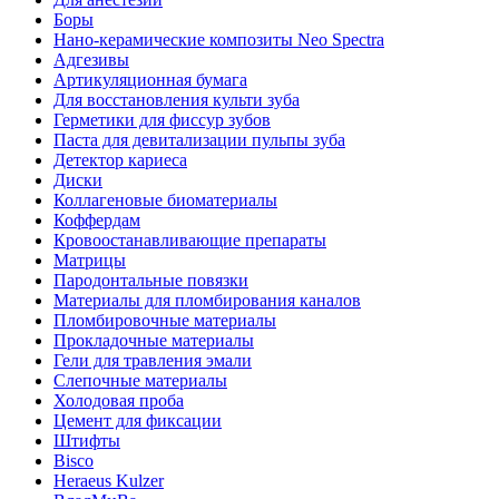
Боры
Нано-керамические композиты Neo Spectra
Адгезивы
Артикуляционная бумага
Для восстановления культи зуба
Герметики для фиссур зубов
Паста для девитализации пульпы зуба
Детектор кариеса
Диски
Коллагеновые биоматериалы
Коффердам
Кровоостанавливающие препараты
Матрицы
Пародонтальные повязки
Материалы для пломбирования каналов
Пломбировочные материалы
Прокладочные материалы
Гели для травления эмали
Слепочные материалы
Холодовая проба
Цемент для фиксации
Штифты
Bisco
Heraeus Kulzer