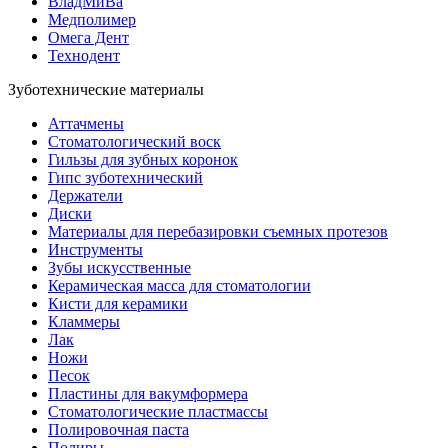
ВладМиВа
Медполимер
Омега Дент
Технодент
Зуботехнические материалы
Аттачмены
Стоматологический воск
Гильзы для зубных коронок
Гипс зуботехнический
Держатели
Диски
Материалы для перебазировки съемных протезов
Инструменты
Зубы искусственные
Керамическая масса для стоматологии
Кисти для керамики
Кламмеры
Лак
Ножи
Песок
Пластины для вакумформера
Стоматологические пластмассы
Полировочная паста
Полиры