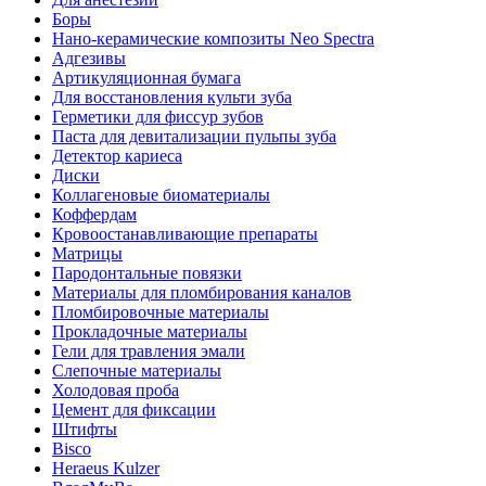
Боры
Нано-керамические композиты Neo Spectra
Адгезивы
Артикуляционная бумага
Для восстановления культи зуба
Герметики для фиссур зубов
Паста для девитализации пульпы зуба
Детектор кариеса
Диски
Коллагеновые биоматериалы
Коффердам
Кровоостанавливающие препараты
Матрицы
Пародонтальные повязки
Материалы для пломбирования каналов
Пломбировочные материалы
Прокладочные материалы
Гели для травления эмали
Слепочные материалы
Холодовая проба
Цемент для фиксации
Штифты
Bisco
Heraeus Kulzer